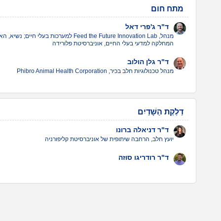
מתח חום
ד"ר ג'פרי דאל
מנהל, Feed the Future Innovation Lab למערכו
המחלקה למדעי בעלי החיים, אוניברסיטת פלורידה
ד"ר גלן הולוב
מנהל טכנולוגיות חלב בכיר, Phibro Animal Health Corporation
דַלֶקֶת הַשָׁדַיִם
ד"ר דניאלה ברונו
יועץ חלב, הרחבה שיתופית של אוניברסיטת קליפורניה
ד"ר רודריגו סוזה