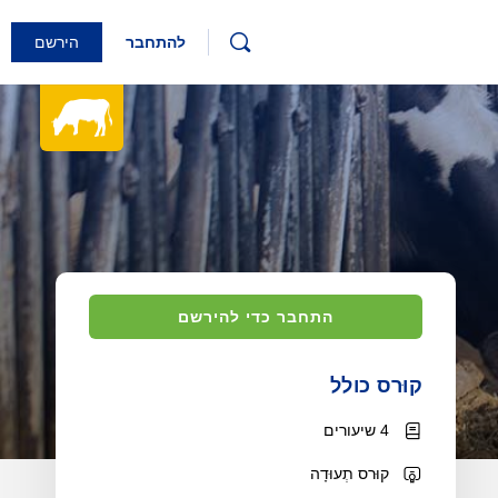
להתחבר
הירשם
התחבר כדי להירשם
קוּרס כולל
4 שיעורים
קוּרס תְעוּדָה