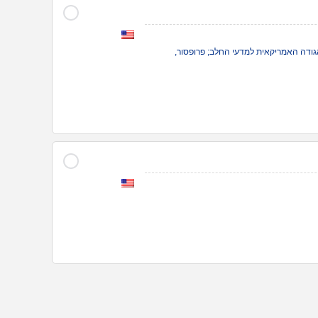
ת בעלי חיים; נשיא, האגודה האמריקאית למדעי החלב; פרופסור,