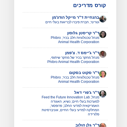
קוּרס מדריכים
בהנחיית ד"ר מייקל הודג'מן
וטרינר, חברת פיברו לבריאות בעלי חיים
ד"ר קריסטן גלוסון
מנהל טכנולוגיות חלב בכיר, Phibro
Animal Health Corporation
ד"ר ג'יימס ד. צ'פמן
מנהל מחקר בכיר של מחקר שיתופי,
Phibro Animal Health Corporation
ד"ר סקוט בסקום
מנהל טכנולוגיות חלב בכיר, Phibro
Animal Health Corporation
ד"ר ג'פרי דאל
מנהל, Feed the Future Innovation Lab
למערכות בעלי חיים; נשיא, האגודה
האמריקאית למדעי החלב; פרופסור,
המחלקה למדעי בעלי החיים, אוניברסיטת
פלורידה
ד"ר גלן הולוב