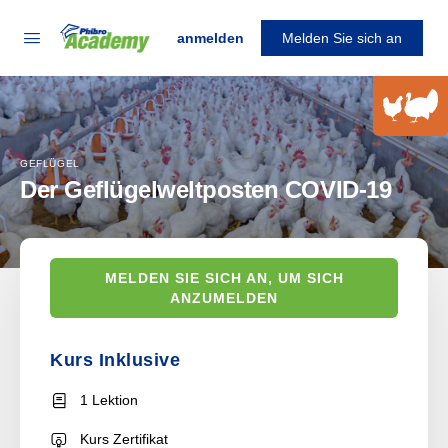
anmelden
Melden Sie sich an
GEFLÜGEL
Der Geflügelweltposten COVID-19
MELDEN SIE SICH AN, UM SICH
ANZUMELDEN
Kurs Inklusive
1 Lektion
Kurs Zertifikat