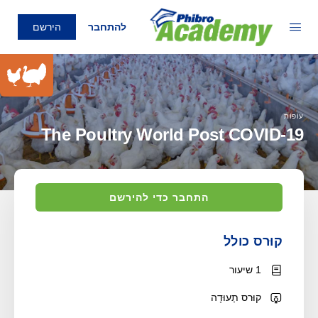
להתחבר
הירשם
עוֹפוֹת
The Poultry World Post COVID-19
התחבר כדי להירשם
קוּרס כולל
1 שיעור
קוּרס תְעוּדָה