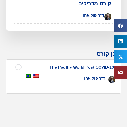
קוּרס מדריכים
ד"ר פול אהו
תוכן קוּרס
𝕏
The Poultry World Post COVID-19
ד"ר פול אהו