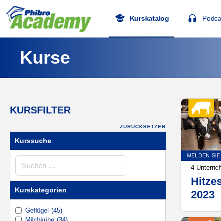
Kurskatalog
Podca
Kurse
KURSFILTER
ZURÜCKSETZEN
Kurssuche
MELDEN SIE
Kurssuche
4 Unterric
Hitze
Kurskategorien
2023
Geflügel
(45)
Milchkühe
(34)