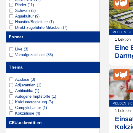
Rinder
(11)
Schwein
(3)
Aquakultur
(9)
Haustier/Begleittier
(1)
Direkt zugeführte Mikroben
(7)
MELDEN SIE
Mineralische Ernährung
(3)
Format
Impfungen
(6)
1 Lektion
Eine 
Live
(3)
Darmg
Voraufgezeichnet
(86)
Immun
Thema
Mikr
Azidose
(3)
Adjuvantien
(1)
Antibiotika
(1)
Autogene Impfstoffe
(1)
Kalziumergänzung
(6)
MELDEN SIE
Campylobacter
(1)
1 Lektion
Kokzidiose
(4)
Einsa
Nahrungskation-Anion-Differenz (DCAD)
(6)
CEU-akkreditiert
Gesundheit des Verdauungssystems
(1)
Kokzi
Trockene Kuh
(3)