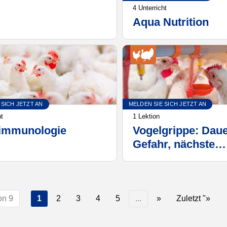
egien zur
4 Unterricht
sserung der
Aqua Nutrition
dheit, des
efindens und der
ungsfähigkeit von
n im Einklang mit
ne-Health-Konzept.
U-Ansatz.
 SICH JETZT AN
MELDEN SIE SICH JETZT AN
ht
1 Lektion
immunologie
Vogelgrippe: Daue
Gefahr, nächste
Pandemie?
on 9
1
2
3
4
5
...
»
Zuletzt "»