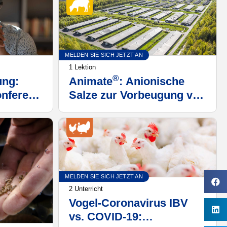
nächsten Generation
MELDEN SIE SICH JETZT AN
1 Lektion
®
ng:
Animate
: Anionische
onferenz
Salze zur Vorbeugung von
ry
Milchfieber und
ion
subklinischer
Hypokalzämie bei Kühen
nach dem Kalben
MELDEN SIE SICH JETZT AN
2 Unterricht
Vogel-Coronavirus IBV
vs. COVID-19: