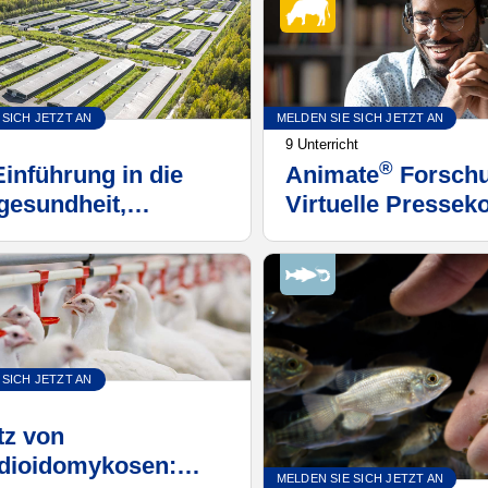
 SICH JETZT AN
MELDEN SIE SICH JETZT AN
9 Unterricht
®
Einführung in die
Animate
Forschu
esundheit,
Virtuelle Pressek
ität und das
der American Dai
obiom
Science Associat
(ADSA) 2019
 SICH JETZT AN
tz von
dioidomykosen:
MELDEN SIE SICH JETZT AN