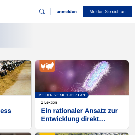
anmelden
Melden Sie sich an
MELDEN SIE SICH JETZT AN
1 Lektion
ress
Ein rationaler Ansatz zur
Entwicklung direkt
zugeführter Mikroben der