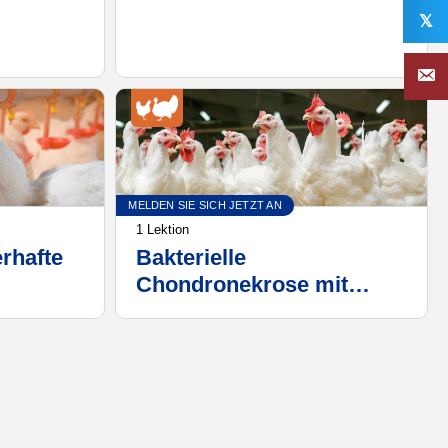
Ähnlichkeiten und
𝕏
Unterschiede
MELDEN SIE SICH JETZT AN
1 Lektion
rhafte
Bakterielle
Chondronekrose mit
Osteomyelitis, mit
Schwerpunkt auf
Pathogenese und
Kontrolle von
Enterococcus cecorum