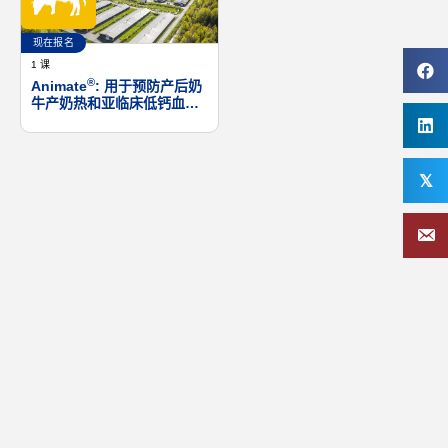
现在报名
1 课
®
Animate
: 用于预防产后奶
牛产奶热和亚临床低钙血症
的阴离子盐
𝕏