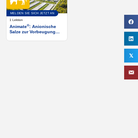
MELDEN SIE SICH JETZT AN
1 Lektion
®
Animate
: Anionische
Salze zur Vorbeugung
von Milchfieber und
subklinischer
Hypokalzämie bei Kühen
nach dem Kalben
𝕏