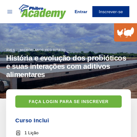
Entrar
Inscrever-se
AVES
,
MICROBIANOS FED DIRETO
História e evolução dos probióticos
e suas interações com aditivos
alimentares
FAÇA LOGIN PARA SE INSCREVER
Curso Inclui
1 Lição