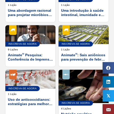
1 Lição
1 Lição
Uma abordagem racional
Uma introdução à saúde
para projetar micróbios
intestinal, imunidade e
de alimentação direta de
microbioma
próxima geração
INSCREVA-SE AGORA
INSCREVA-SE AGORA
9 Lições
1 Lição
®
®
Animate
Pesquisa:
Animate
: Sais aniônicos
Conferência de Imprensa
para prevenção de febre
Virtual da American Dairy
do leite e hipocalcemia
Science Association
subclínica em vacas pós-
(ADSA) 2019
parto
INSCREVA-SE AGORA
1 Lição
𝕏
Uso de anticoccidianos:
INSCREVA-SE AGORA
estratégias para melhorar
a saúde, o bem-estar e o
4 Lições
desempenho das aves
Nutrição aquática