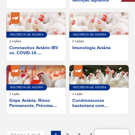
em linha com o conceito
One-Health. A abordagem
da UE.
INSCREVA-SE AGORA
INSCREVA-SE AGORA
2 Lições
2 Lições
Coronavírus Aviário IBV
Imunologia Aviária
vs. COVID-19.
Semelhanças e
diferenças
INSCREVA-SE AGORA
INSCREVA-SE AGORA
1 Lição
1 Lição
Gripe Aviária: Risco
Condronecrose
Permanente, Próxima
bacteriana com
Pandemia?
osteomielite, com ênfase
na patogênese e controle
de Enterococcus
cecorum