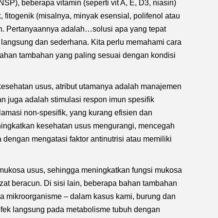
SP), beberapa vitamin (seperti vit A, E, D3, niasin)
, fitogenik (misalnya, minyak esensial, polifenol atau
h. Pertanyaannya adalah…solusi apa yang tepat
 langsung dan sederhana. Kita perlu memahami cara
 bahan tambahan yang paling sesuai dengan kondisi
esehatan usus, atribut utamanya adalah manajemen
an juga adalah stimulasi respon imun spesifik
amasi non-spesifik, yang kurang efisien dan
ningkatkan kesehatan usus mengurangi, mencegah
dengan mengatasi faktor antinutrisi atau memiliki
da mukosa usus, sehingga meningkatkan fungsi mukosa
zat beracun. Di sisi lain, beberapa bahan tambahan
a mikroorganisme – dalam kasus kami, burung dan
 efek langsung pada metabolisme tubuh dengan