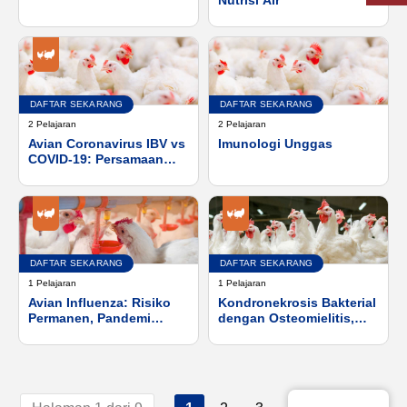
kesejahteraan, dan
kinerja burung sesuai
dengan konsep One-
Health. Pendekatan UE.
DAFTAR SEKARANG
DAFTAR SEKARANG
2 Pelajaran
2 Pelajaran
Avian Coronavirus IBV vs
Imunologi Unggas
COVID-19: Persamaan
dan Perbedaan
DAFTAR SEKARANG
DAFTAR SEKARANG
1 Pelajaran
1 Pelajaran
Avian Influenza: Risiko
Kondronekrosis Bakterial
Permanen, Pandemi
dengan Osteomielitis,
Berikutnya?
dengan Penekanan pada
Patogenesis dan
Pengendalian
Enterococcus Cecorum