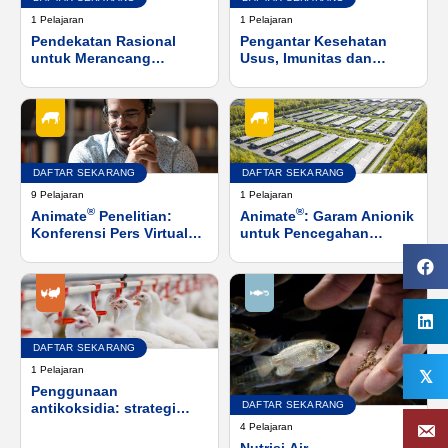
1 Pelajaran
1 Pelajaran
Pendekatan Rasional
Pengantar Kesehatan
untuk Merancang
Usus, Imunitas dan
Mikroba yang Diberi
Mikrobioma
Makan Langsung
Generasi Berikutnya
DAFTAR SEKARANG
DAFTAR SEKARANG
9 Pelajaran
1 Pelajaran
®
®
Animate
Penelitian:
Animate
: Garam Anionik
Konferensi Pers Virtual
untuk Pencegahan
American Dairy Science
Demam Susu dan
Association (ADSA) 2019
Hipokalsemia Subklinis
pada Sapi Pasca
Melahirkan
DAFTAR SEKARANG
1 Pelajaran
𝕏
Penggunaan
DAFTAR SEKARANG
antikoksidia: strategi
untuk meningkatkan
4 Pelajaran
kesehatan,
Nutrisi Air