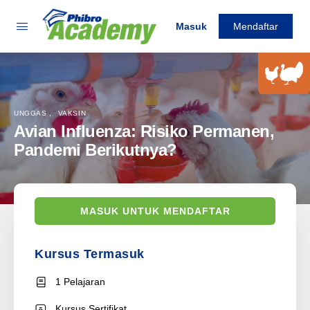
Masuk
Mendaftar
UNGGAS
,
VAKSIN
Avian Influenza: Risiko Permanen,
Pandemi Berikutnya?
MASUK UNTUK MENDAFTAR
Kursus Termasuk
1 Pelajaran
Kursus Sertifikat