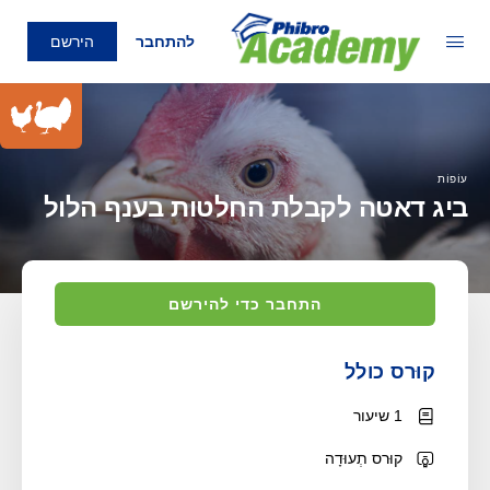
להתחבר
הירשם
עוֹפוֹת
ביג דאטה לקבלת החלטות בענף הלול
התחבר כדי להירשם
קוּרס כולל
1 שיעור
קוּרס תְעוּדָה