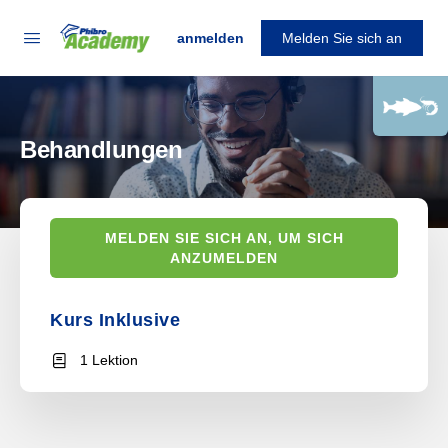
anmelden
Melden Sie sich an
Behandlungen
MELDEN SIE SICH AN, UM SICH
ANZUMELDEN
Kurs Inklusive
1 Lektion