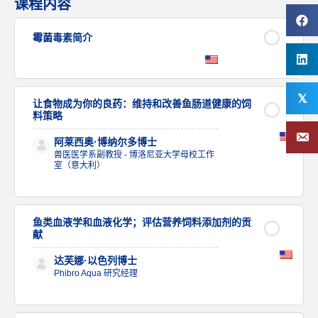
课程内容
霉菌毒素简介
𝕏
让食物成为你的良药：维持和改善鱼肠道健康的饲
料策略
阿莱西奥·博纳尔多博士
兽医医学系副教授 - 博洛尼亚大学母校工作
室（意大利）
鱼类血液学和血液化学；评估营养饲料添加剂的贡
献
达芙娜·以色列博士
Phibro Aqua 研究经理