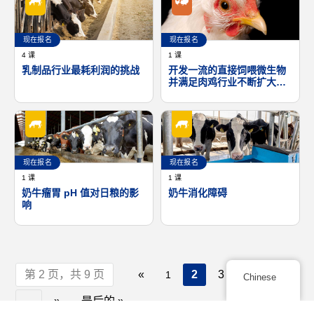
现在报名
现在报名
4 课
1 课
乳制品行业最耗利润的挑战
开发一流的直接饲喂微生物
并满足肉鸡行业不断扩大的
需求
现在报名
现在报名
1 课
1 课
奶牛瘤胃 pH 值对日粮的影
奶牛消化障碍
响
第 2 页，共 9 页
«
2
3
4
5
1
Chinese
...
»
最后的 »