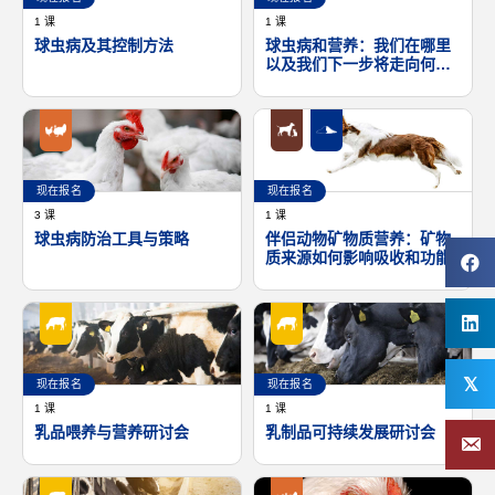
1 课
1 课
球虫病及其控制方法
球虫病和营养：我们在哪里
以及我们下一步将走向何
方？
现在报名
现在报名
3 课
1 课
球虫病防治工具与策略
伴侣动物矿物质营养：矿物
质来源如何影响吸收和功能
𝕏
现在报名
现在报名
1 课
1 课
乳品喂养与营养研讨会
乳制品可持续发展研讨会