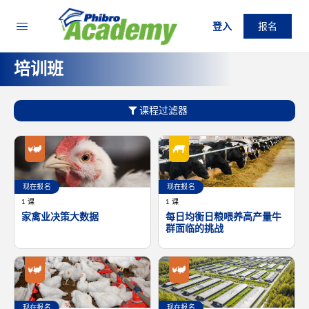
登入
报名
培训班
课程过滤器
现在报名
现在报名
1 课
1 课
家禽业决策大数据
每日均衡日粮喂养高产量牛
群面临的挑战
现在报名
现在报名