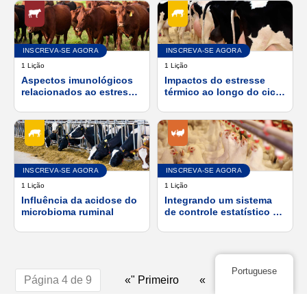
INSCREVA-SE AGORA
INSCREVA-SE AGORA
1 Lição
1 Lição
Aspectos imunológicos
Impactos do estresse
relacionados ao estresse
térmico ao longo do ciclo
e ao calor
de lactação
INSCREVA-SE AGORA
INSCREVA-SE AGORA
1 Lição
1 Lição
Influência da acidose do
Integrando um sistema
microbioma ruminal
de controle estatístico de
processo ao seu
processo de
monitoramento da saúde
das aves
Portuguese
Página 4 de 9
«" Primeiro
«
...
2
4
5
6
...
»
Durar "»
3