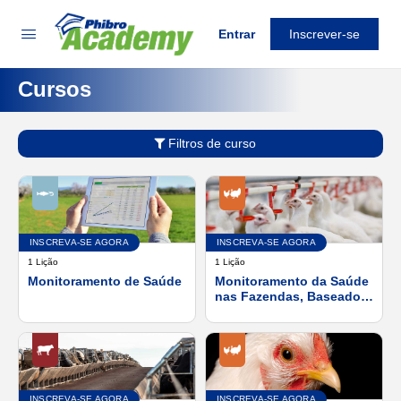
Entrar
Inscrever-se
Cursos
Filtros de curso
INSCREVA-SE AGORA
INSCREVA-SE AGORA
1 Lição
1 Lição
Monitoramento de Saúde
Monitoramento da Saúde
nas Fazendas, Baseado
na Saúde Intestinal
INSCREVA-SE AGORA
INSCREVA-SE AGORA