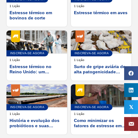
1 Lição
1 Lição
Estresse térmico em
Estresse térmico em aves
bovinos de corte
INSCREVA-SE AGORA
INSCREVA-SE AGORA
1 Lição
1 Lição
Estresse térmico no
Surto de gripe aviária de
Reino Unido: um
alta patogenicidade
problema emergente para
(HPAI)
o rebanho do Reino
Unido
𝕏
INSCREVA-SE AGORA
INSCREVA-SE AGORA
1 Lição
1 Lição
História e evolução dos
Como minimizar os
probióticos e suas
fatores de estresse em
interações com aditivos
bezerros leiteiros durante
alimentares
o período pré-desmame