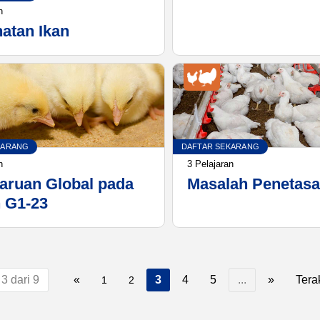
n
atan Ikan
KARANG
DAFTAR SEKARANG
n
3 Pelajaran
ruan Global pada
Masalah Penetas
n G1-23
3 dari 9
«
3
4
5
...
»
Tera
1
2