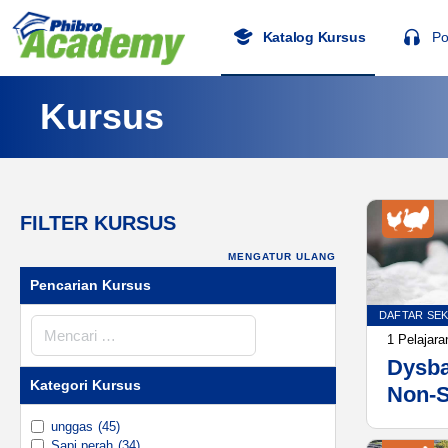
Katalog Kursus
Po
Kursus
FILTER KURSUS
MENGATUR ULANG
Pencarian Kursus
DAFTAR SE
Pencarian
1 Pelajara
Kursus
Dysba
Kategori Kursus
Non-S
unggas
(45)
Sapi perah
(34)