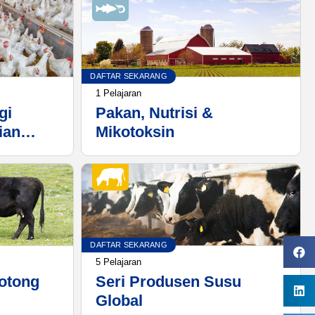
DAFTAR SEKARANG
1 Pelajaran
gi
Pakan, Nutrisi &
ian
Mikotoksin
 Optimal
DAFTAR SEKARANG
5 Pelajaran
Potong
Seri Produsen Susu
Global