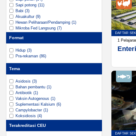
Sapi potong
(11)
Babi
(3)
Akuakultur
(9)
Hewan Peliharaan/Pendamping
(1)
Mikroba Fed Langsung
(7)
DAFTAR SE
Nutrisi Mineral
(3)
Format
Vaksin
(6)
1 Pelajara
Enter
Hidup
(3)
Pra-rekaman
(86)
Tema
Asidosis
(3)
Bahan pembantu
(1)
Antibiotik
(1)
Vaksin Autogenous
(1)
Suplementasi Kalsium
(6)
Campylobacter
(1)
Koksidiosis
(4)
Perbedaan Kation-Anion Makanan (DCAD)
(6)
Terakreditasi CEU
Kesehatan pencernaan
(1)
Sapi Kering
(3)
DAFTAR SE