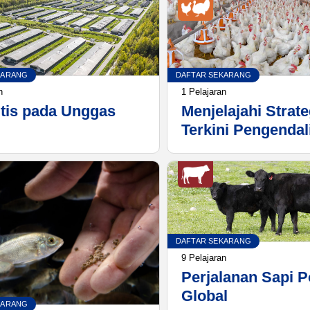
KARANG
DAFTAR SEKARANG
n
1 Pelajaran
itis pada Unggas
Menjelajahi Strate
Terkini Pengendal
Koksidiosis yang
DAFTAR SEKARANG
9 Pelajaran
Perjalanan Sapi 
Global
KARANG