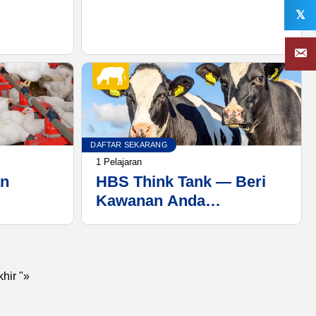
𝕏
DAFTAR SEKARANG
1 Pelajaran
an
HBS Think Tank — Beri
Kawanan Anda
Kesempatan Berjuang
khir "»