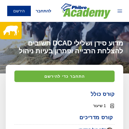
להתחבר
הירשם
מדוע סידן ושלילי DCAD חשובים
להצלחת הרבייה ופתרון בעיות ניהול
התחבר כדי להירשם
קוּרס כולל
1 שיעור
קוּרס מדריכים