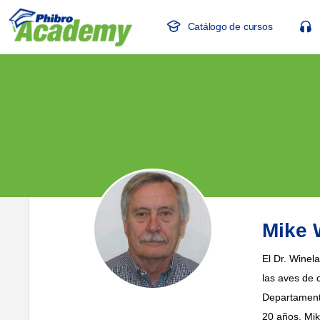
Catálogo de cursos
Mike 
El Dr. Winel
las aves de 
Departamento
20 años, Mik