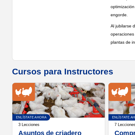
optimización
engorde.
Al jubilarse
operaciones 
plantas de i
Cursos para Instructores
ENLÍSTATE AHORA
ENLÍSTATE A
3 Lecciones
7 Leccione
Asuntos de criadero
Compre