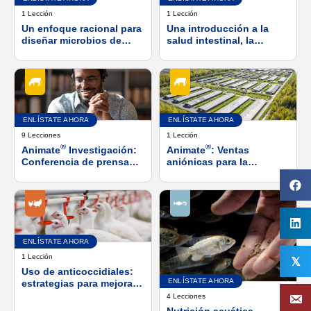
1 Lección
1 Lección
Un enfoque racional para
Una introducción a la
diseñar microbios de
salud intestinal, la
alimentación directa de
inmunidad y el
próxima generación.
microbioma.
ENLÍSTATE AHORA
ENLÍSTATE AHORA
9 Lecciones
1 Lección
®
®
Animate
Investigación:
Animate
: Ventas
Conferencia de prensa
aniónicas para la
virtual de la Asociación
prevención de las fiebres
Estadounidense de
lácteas y la hipocalcemia
Ciencias Lácteas (ADSA)
subclínica en vacaciones
de 2019
posparto
ENLÍSTATE AHORA
1 Lección
𝕏
Uso de anticoccidiales:
ENLÍSTATE AHORA
estrategias para mejorar
la salud, el bienestar y el
4 Lecciones
rendimiento de las aves
Nutrición acuática