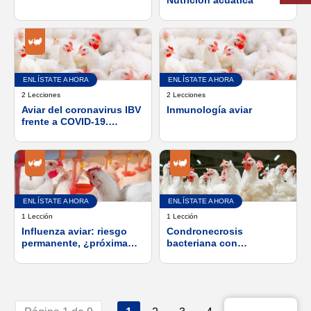
de acuerdo con el
concepto de Una sola
salud. El enfoque de la
UE.
ENLÍSTATE AHORA
ENLÍSTATE AHORA
2 Lecciones
2 Lecciones
Aviar del coronavirus IBV
Inmunología aviar
frente a COVID-19.
Similitudes y diferencias
ENLÍSTATE AHORA
ENLÍSTATE AHORA
1 Lección
1 Lección
Influenza aviar: riesgo
Condronecrosis
permanente, ¿próxima
bacteriana con
pandemia?
osteomielitis, con énfasis
en la patogénesis y el
control de Enterococcus
cecorum