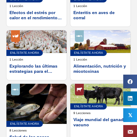
1 Lección
1 Lección
Efectos del estrés por
Enteritis en aves de
calor en el rendimiento
corral
de las vacas lecheras
ENLÍSTATE AHORA
ENLÍSTATE AHORA
1 Lección
1 Lección
Explorando las últimas
Alimentación, nutrición y
estrategias para el
micotoxinas
control óptimo de la
coccidiosis
ENLÍSTATE AHORA
9 Lecciones
𝕏
Viaje mundial del ganado
ENLÍSTATE AHORA
vacuno
8 Lecciones
Salud de los peces