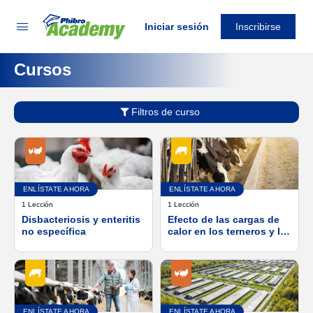
Iniciar sesión
Inscribirse
Cursos
Filtros de curso
ENLÍSTATE AHORA
ENLÍSTATE AHORA
1 Lección
1 Lección
Disbacteriosis y enteritis
Efecto de las cargas de
no específica
calor en los terneros y las
zonas de engorde
ENLÍSTATE AHORA
ENLÍSTATE AHORA