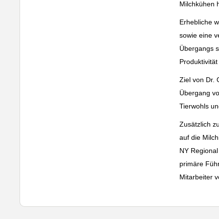
Milchkühen h
Erhebliche w
sowie eine v
Übergangs si
Produktivitä
Ziel von Dr.
Übergang von
Tierwohls un
Zusätzlich z
auf die Milc
NY Regional 
primäre Führ
Mitarbeiter v