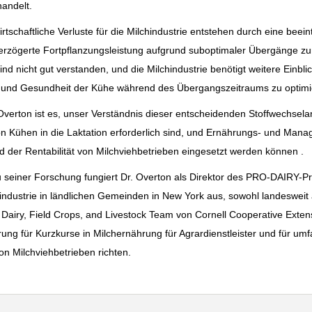
andelt.
irtschaftliche Verluste für die Milchindustrie entstehen durch eine bee
erzögerte Fortpflanzungsleistung aufgrund suboptimaler Übergänge zu
nd nicht gut verstanden, und die Milchindustrie benötigt weitere Einb
t und Gesundheit der Kühe während des Übergangszeitraums zu optimi
 Overton ist es, unser Verständnis dieser entscheidenden Stoffwechsel
 Kühen in die Laktation erforderlich sind, und Ernährungs- und Mana
d der Rentabilität von Milchviehbetrieben eingesetzt werden können .
u seiner Forschung fungiert Dr. Overton als Direktor des PRO-DAIRY-P
hindustrie in ländlichen Gemeinden in New York aus, sowohl landesweit 
Dairy, Field Crops, and Livestock Team von Cornell Cooperative Exte
ung für Kurzkurse in Milchernährung für Agrardienstleister und für u
on Milchviehbetrieben richten.