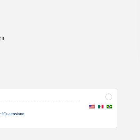
lt.
y of Queensland