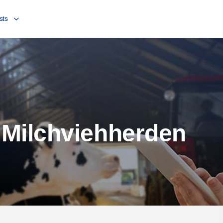
sts
 Milchviehherden