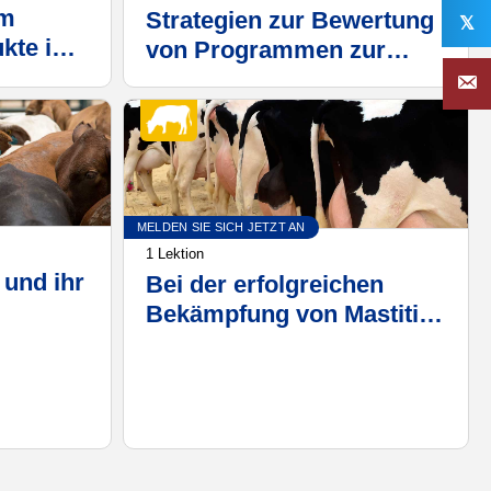
um
Strategien zur Bewertung
𝕏
kte im
von Programmen zur
Darmgesundheitskontrolle
MELDEN SIE SICH JETZT AN
1 Lektion
und ihr
Bei der erfolgreichen
Bekämpfung von Mastitis
ion von
kommt es darauf an, die
perfekte Balance zu finden