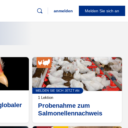
anmelden
Melden Sie sich an
MELDEN SIE SICH JETZT AN
1 Lektion
globaler
Probenahme zum
Salmonellennachweis