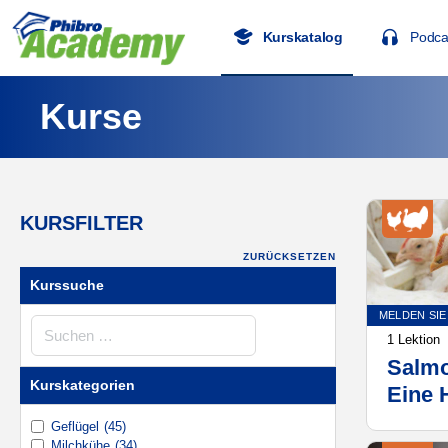
Kurskatalog
Podca
Kurse
KURSFILTER
ZURÜCKSETZEN
Kurssuche
MELDEN SIE
Kurssuche
1 Lektion
Salmo
Kurskategorien
Eine 
die b
Geflügel
(45)
Milchkühe
(34)