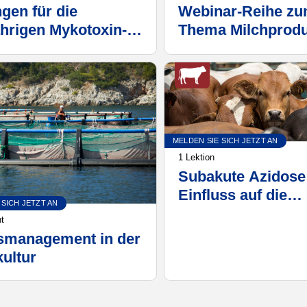
gen für die
Webinar-Reihe z
ährigen Mykotoxin-
Thema Milchprodu
sforderungen
Frühjahr 2020
MELDEN SIE SICH JETZT AN
1 Lektion
Subakute Azidose 
Einfluss auf die
 SICH JETZT AN
Entzündungsreakt
ht
Leberabszessen
smanagement in der
ultur