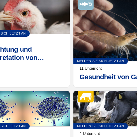
tigt werden könnte
 SICH JETZT AN
chtung und
retation von
MELDEN SIE SICH JETZT AN
ng-Sitzungen für die
11 Unterricht
heidungsfindung in
Gesundheit von G
raxis
 SICH JETZT AN
MELDEN SIE SICH JETZT AN
4 Unterricht