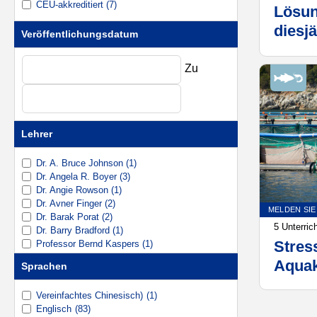
CEU-akkreditiert (7)
Dysbakteriose
(1)
Lösun
Enteritis
(3)
diesj
Veröffentlichungsdatum
Fütterungsmanagement
(7)
Herau
Darmgesundheit
(7)
HBS (Hämorrhagisches Darmsyndrom)
(1)
Zu
Hitzestress
(10)
Hämorrhagisches Darmsyndrom (HBS)
(2)
Vogelgrippe mit hoher Pathogenität (HPAI)
(3)
Hypokalzämie
(6)
Immunität
(2)
Lehrer
Infektiöses Bronchitis-Virus (IBV)
(3)
Lahmheit
(1)
Dr. A. Bruce Johnson (1)
Mastitis
(2)
Dr. Angela R. Boyer (3)
Methanreduktion
(2)
Dr. Angie Rowson (1)
Milchfieber
(6)
Dr. Avner Finger (2)
Milchproduktion
(1)
MELDEN SIE
Dr. Barak Porat (2)
Mykotoxin
(4)
5 Unterric
Dr. Barry Bradford (1)
Bindehautentzündung
(1)
Stres
Professor Bernd Kaspers (1)
Geflügel
(1)
Dr. Blair Telg DVM, MAM, ACPV (1)
Aquak
Pansengesundheit
(5)
Sprachen
Brett Stuart (1)
Salmonellen
(5)
Dr. Brian Jordan (1)
Stressbewältigung
(2)
Vereinfachtes Chinesisch)
(1)
Carel du Marchie Sarvaas (1)
Nachhaltigkeit
(2)
Englisch
(83)
Dr. Carlos Augusto Mallmann Dr., MSc., (1)
Tilapia
(1)