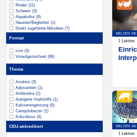
bewäl
Rinder
(11)
Schwein
(3)
Aquakultur
(9)
Haustier/Begleittier
(1)
Direkt zugeführte Mikroben
(7)
MELDEN SIE
Mineralische Ernährung
(3)
Format
Impfungen
(6)
1 Lektion
Einri
Live
(3)
Interp
Voraufgezeichnet
(86)
Posti
Thema
Entsc
der P
Azidose
(3)
Adjuvantien
(1)
Antibiotika
(1)
Autogene Impfstoffe
(1)
Kalziumergänzung
(6)
Campylobacter
(1)
Kokzidiose
(4)
Nahrungskation-Anion-Differenz (DCAD)
(6)
CEU-akkreditiert
MELDEN SIE
Gesundheit des Verdauungssystems
(1)
1 Lektion
Trockene Kuh
(3)